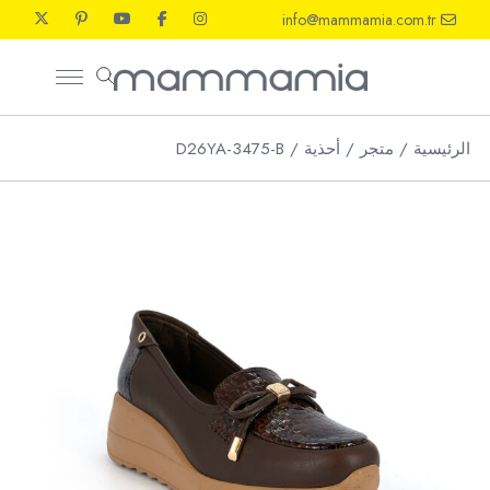
Ski
info@mammamia.com.tr
t
th
conten
الرئيسية
متجر
أحذية
D26YA-3475-B