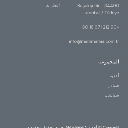
اتصل بنا
34490 Başakşehir -
İstanbul / Türkiye
+90 212 671 18 60
info@mammamia.com.tr
المجموعة
أحذية
صنادل
شباشب
Copyright © أحذية MAMMAMIA. جميع الحقوق محفوظة.