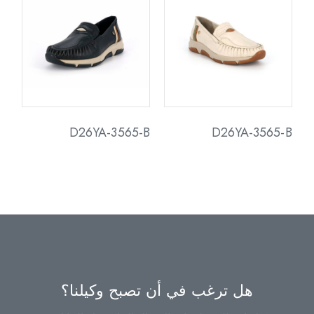
D26YA-3565-B
D26YA-3565-B
هل ترغب في أن تصبح وكيلنا؟