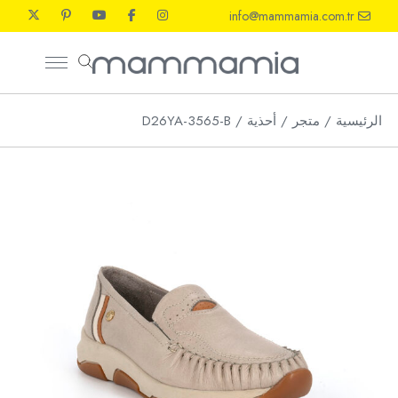
Ski
info@mammamia.com.tr
t
th
conten
الرئيسية
متجر
أحذية
D26YA-3565-B