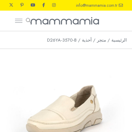
Ski
info@mammamia.com.tr
t
th
conten
الرئيسية
متجر
أحذية
D26YA-3570-B