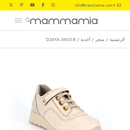
Ski
info@mammamia.com.tr
t
th
conten
الرئيسية
متجر
أحذية
D26YA-3605-B