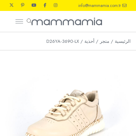
Ski
info@mammamia.com.tr
t
th
conten
الرئيسية
متجر
أحذية
D26YA-3690-LX