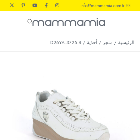
Ski
info@mammamia.com.tr
t
th
conten
الرئيسية
متجر
أحذية
D26YA-3725-B