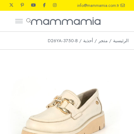
Ski
info@mammamia.com.tr
t
th
conten
الرئيسية
متجر
أحذية
D26YA-3750-B