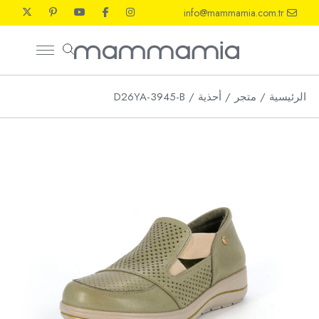
Ski
info@mammamia.com.tr
t
th
conten
الرئيسية
متجر
أحذية
D26YA-3945-B