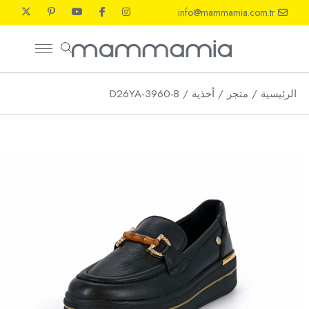
Ski
info@mammamia.com.tr
t
th
conten
الرئيسية
متجر
أحذية
D26YA-3960-B