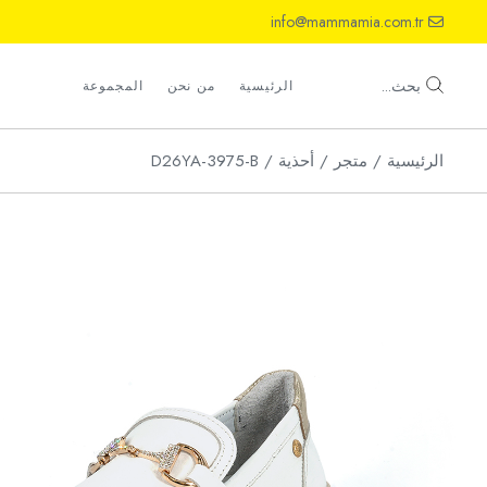
Ski
info@mammamia.com.tr
t
th
أحذية
conten
صنادل
بحث...
الرئيسية
من نحن
المجموعة
شباشب
الرئيسية
متجر
أحذية
D26YA-3975-B
أحذية
صنادل
شباشب