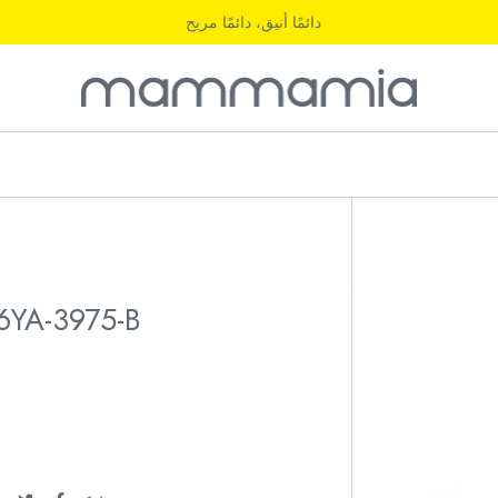
دائمًا أنيق، دائمًا مريح
6YA-3975-B