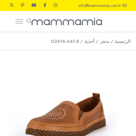
Ski
info@mammamia.com.tr
t
th
conten
الرئيسية
متجر
أحذية
D26YA-645-B