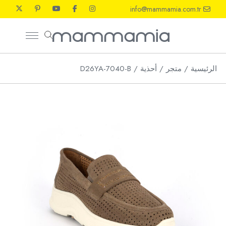
Ski
info@mammamia.com.tr
t
th
conten
الرئيسية
متجر
أحذية
D26YA-7040-B