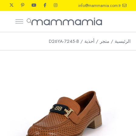
Ski
info@mammamia.com.tr
t
th
conten
الرئيسية
متجر
أحذية
D26YA-7245-B