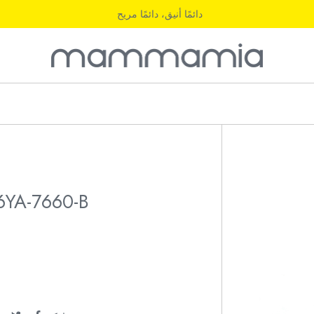
دائمًا أنيق، دائمًا مريح
6YA-7660-B