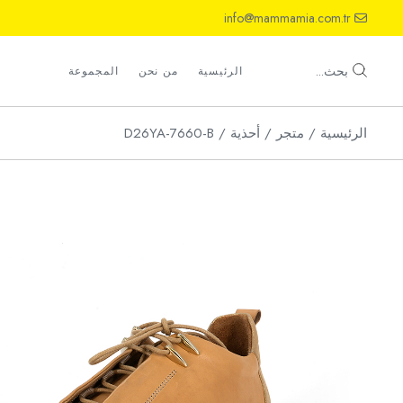
Ski
info@mammamia.com.tr
t
th
أحذية
conten
صنادل
بحث...
الرئيسية
من نحن
المجموعة
شباشب
الرئيسية
متجر
أحذية
D26YA-7660-B
أحذية
صنادل
شباشب