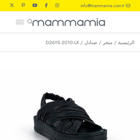
Ski
info@mammamia.com.tr
t
th
conten
الرئيسية
متجر
صنادل
D26YS-2010-LX