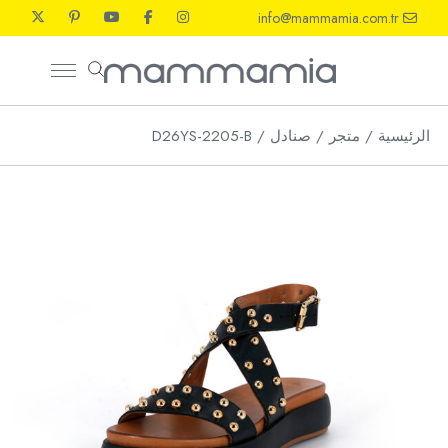
Ski
info@mammamia.com.tr
t
th
conten
الرئيسية
متجر
صنادل
D26YS-2205-B