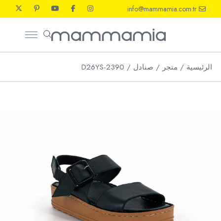
Ski
info@mammamia.com.tr
t
th
conten
الرئيسية
متجر
صنادل
D26YS-2390