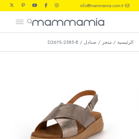
Ski
info@mammamia.com.tr
t
th
conten
الرئيسية
متجر
صنادل
D26YS-2585-B