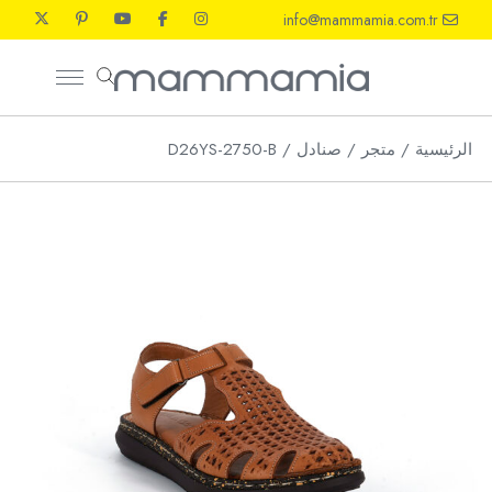
Ski
info@mammamia.com.tr
t
th
conten
الرئيسية
متجر
صنادل
D26YS-2750-B