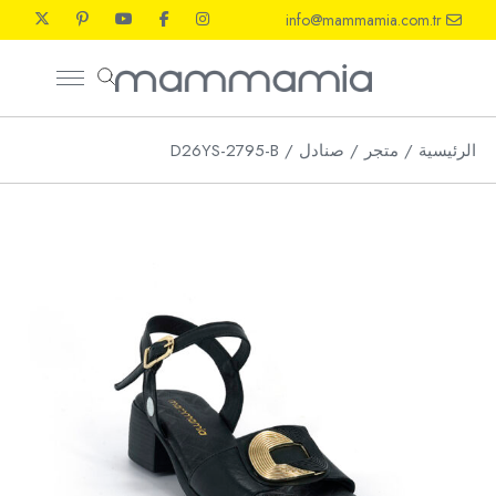
Ski
info@mammamia.com.tr
t
th
conten
الرئيسية
متجر
صنادل
D26YS-2795-B