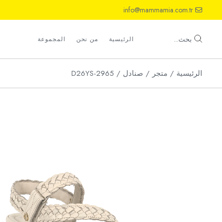
Ski
info@mammamia.com.tr
t
th
أحذية
conten
صنادل
بحث...
الرئيسية
من نحن
المجموعة
شباشب
الرئيسية
متجر
صنادل
D26YS-2965
أحذية
صنادل
شباشب