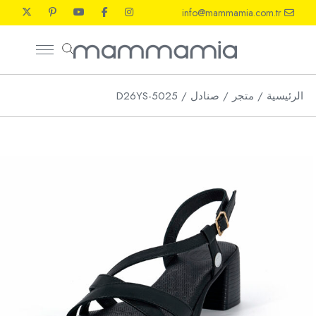
Ski
info@mammamia.com.tr
t
th
conten
الرئيسية
متجر
صنادل
D26YS-5025