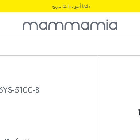
دائمًا أنيق، دائمًا مريح
6YS-5100-B