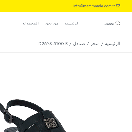
Ski
info@mammamia.com.tr
t
th
أحذية
conten
صنادل
بحث...
الرئيسية
من نحن
المجموعة
شباشب
الرئيسية
متجر
صنادل
D26YS-5100-B
أحذية
صنادل
شباشب