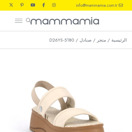
Ski
info@mammamia.com.tr
t
th
conten
الرئيسية
متجر
صنادل
D26YS-5180