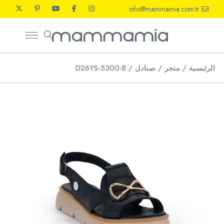
Ski
info@mammamia.com.tr
t
th
conten
الرئيسية
متجر
صنادل
D26YS-5300-B