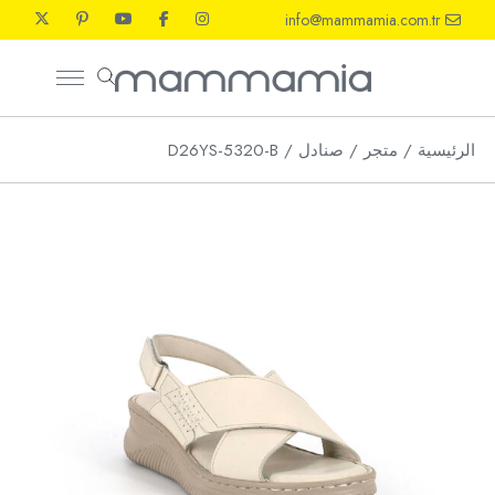
Ski
info@mammamia.com.tr
t
th
conten
الرئيسية
متجر
صنادل
D26YS-5320-B