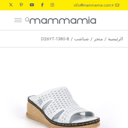
Ski
info@mammamia.com.tr
t
th
conten
الرئيسية
متجر
شباشب
D26YT-1380-B