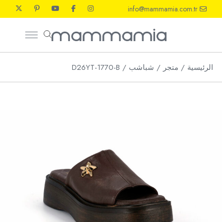
Ski
info@mammamia.com.tr
t
th
conten
الرئيسية
متجر
شباشب
D26YT-1770-B