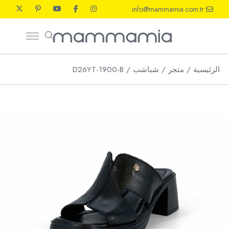
Ski
info@mammamia.com.tr
t
th
conten
الرئيسية
متجر
شباشب
D26YT-1900-B