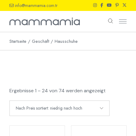
Skip
info@mammamia.com.tr
to
the
content
Startseite
Geschäft
Hausschuhe
Nach
Ergebnisse 1 – 24 von 74 werden angezeigt
Preis
sortiert:
aufsteigend