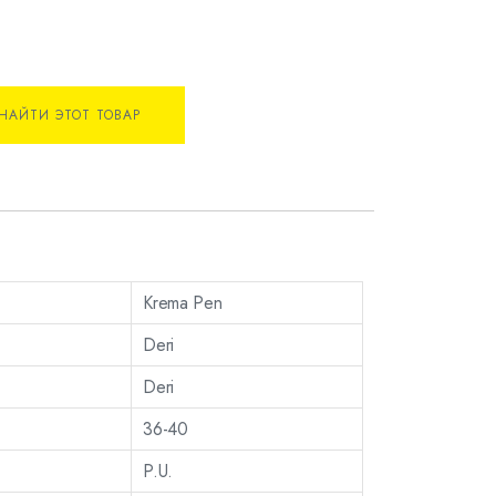
НАЙТИ ЭТОТ ТОВАР
Krema Pen
Deri
Deri
36-40
P.U.