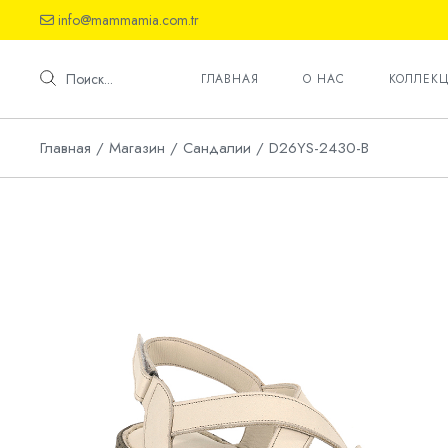
Skip
info@mammamia.com.tr
to
the
Обувь
content
Сандал
Поиск...
ГЛАВНАЯ
О НAC
КОЛЛЕК
Тапочки
Главная
Магазин
Сандалии
D26YS-2430-B
Обувь
Сандал
Тапочки