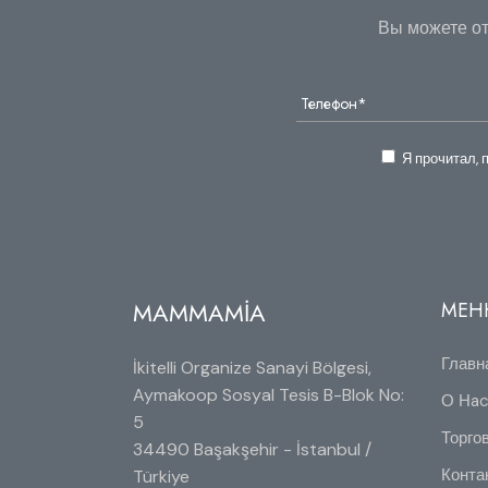
Вы можете от
Я прочитал, 
MAMMAMİA
МЕ
Главн
İkitelli Organize Sanayi Bölgesi,
Aymakoop Sosyal Tesis B-Blok No:
О Нa
5
Торго
34490 Başakşehir - İstanbul /
Конта
Türkiye