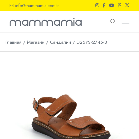
Skip
info@mammamia.com.tr
to
the
content
Главная
Магазин
Сандалии
D26YS-2745-B