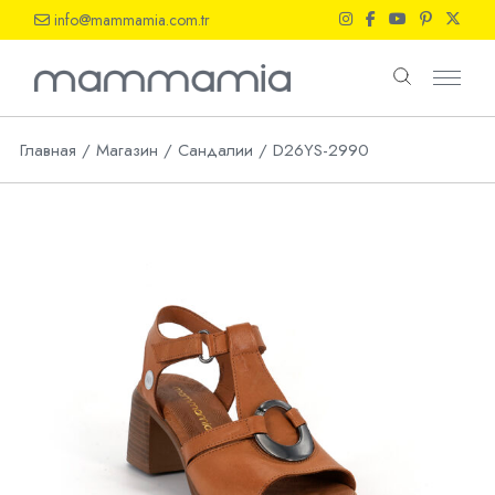
Skip
info@mammamia.com.tr
to
the
content
Главная
Магазин
Сандалии
D26YS-2990