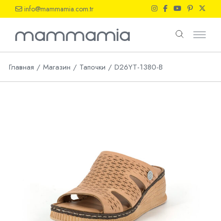
Skip
info@mammamia.com.tr
to
the
content
Главная
Магазин
Тапочки
D26YT-1380-B