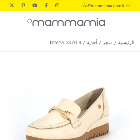
Ski
info@mammamia.com.tr
t
th
conten
الرئيسية
متجر
أحذية
D26YA-3470-B