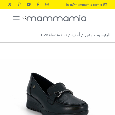
Ski
info@mammamia.com.tr
t
th
conten
الرئيسية
متجر
أحذية
D26YA-3470-B