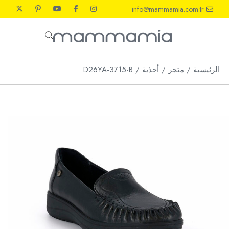
Ski
info@mammamia.com.tr
t
th
conten
الرئيسية
متجر
أحذية
D26YA-3715-B