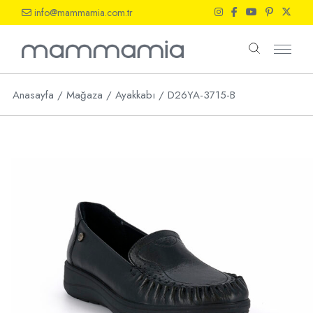
Skip
info@mammamia.com.tr
to
the
content
Anasayfa
Mağaza
Ayakkabı
D26YA-3715-B