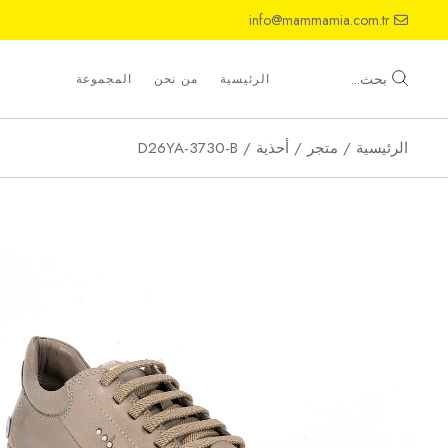
Ski
info@mammamia.com.tr
t
th
أحذية
conten
صنادل
بحث...
الرئيسية
من نحن
المجموعة
شباشب
الرئيسية
متجر
أحذية
D26YA-3730-B
أحذية
صنادل
شباشب