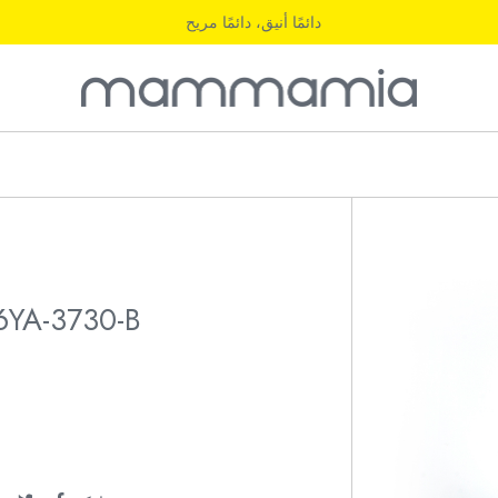
دائمًا أنيق، دائمًا مريح
6YA-3730-B