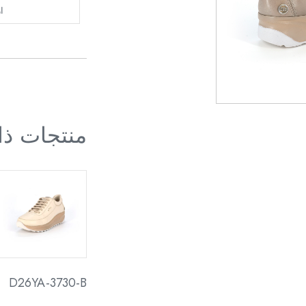
ا
منتجات ذ
D26YA-3730-B