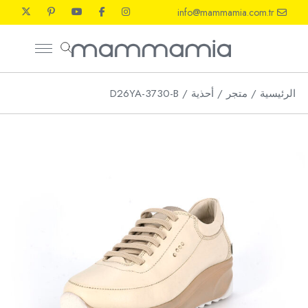
Ski
info@mammamia.com.tr
t
th
conten
الرئيسية
متجر
أحذية
D26YA-3730-B