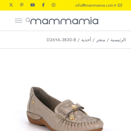
Ski
info@mammamia.com.tr
t
th
conten
الرئيسية
متجر
أحذية
D26YA-3830-B