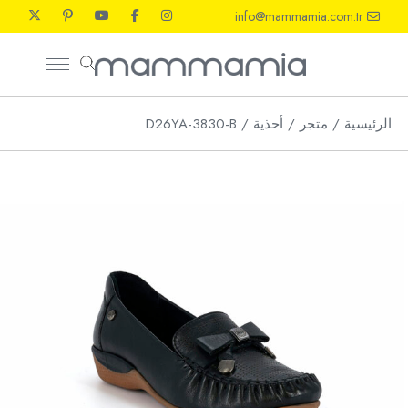
Ski
info@mammamia.com.tr
t
th
conten
الرئيسية
متجر
أحذية
D26YA-3830-B