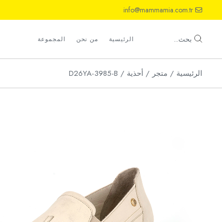
Ski
info@mammamia.com.tr
t
th
أحذية
conten
صنادل
بحث...
الرئيسية
من نحن
المجموعة
شباشب
الرئيسية
متجر
أحذية
D26YA-3985-B
أحذية
صنادل
شباشب