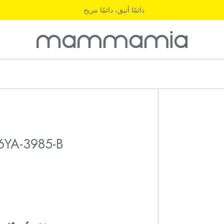
دائمًا أنيق، دائمًا مريح
6YA-3985-B