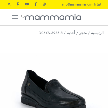
Ski
info@mammamia.com.tr
t
th
conten
الرئيسية
متجر
أحذية
D26YA-3985-B