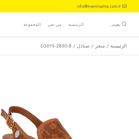
Ski
info@mammamia.com.tr
t
th
أحذية
conten
صنادل
بحث...
الرئيسية
من نحن
المجموعة
شباشب
الرئيسية
متجر
صنادل
D26YS-2850-B
أحذية
صنادل
شباشب