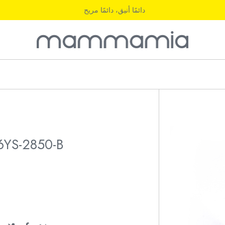
دائمًا أنيق، دائمًا مريح
6YS-2850-B