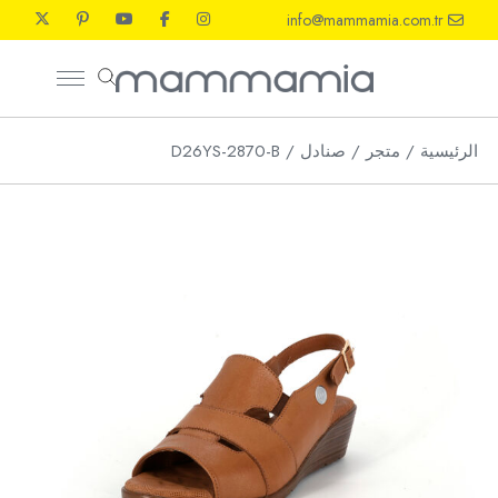
Ski
info@mammamia.com.tr
t
th
conten
الرئيسية
متجر
صنادل
D26YS-2870-B