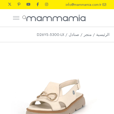
Ski
info@mammamia.com.tr
t
th
conten
الرئيسية
متجر
صنادل
D26YS-5300-LX