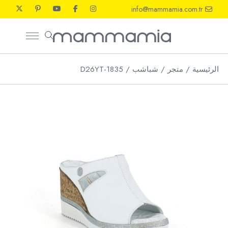
Ski
info@mammamia.com.tr
t
th
conten
الرئيسية
متجر
شباشب
D26YT-1835