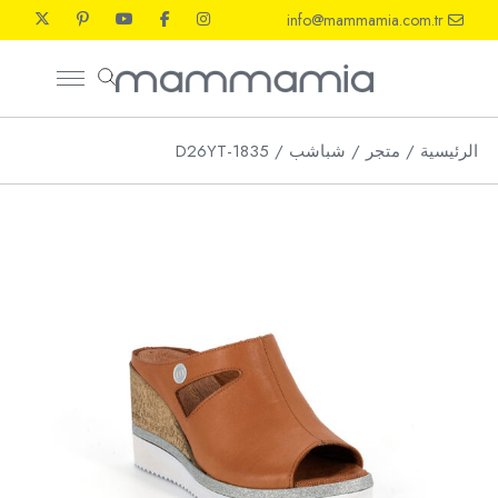
Ski
info@mammamia.com.tr
t
th
conten
الرئيسية
متجر
شباشب
D26YT-1835