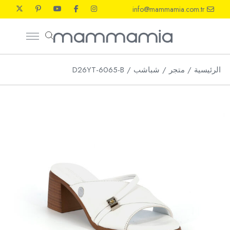
Ski
info@mammamia.com.tr
t
th
conten
الرئيسية
متجر
شباشب
D26YT-6065-B